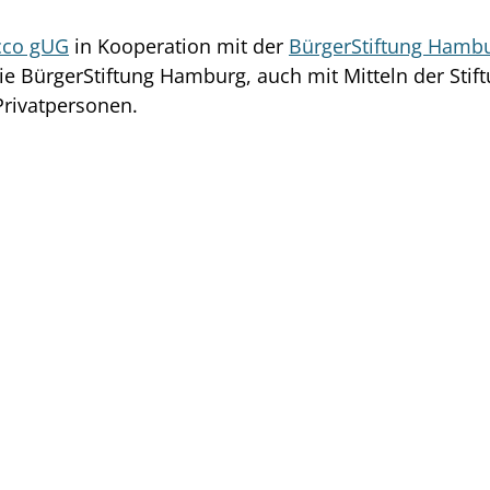
co gUG
in Kooperation mit der
BürgerStiftung Hamb
ie BürgerStiftung Hamburg, auch mit Mitteln der Stif
Privatpersonen.