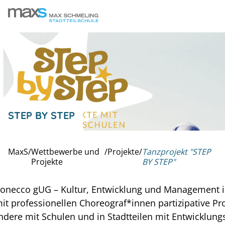
STEP BY STEP
MaxS
/
Wettbewerbe und
/
Projekte
/
Tanzprojekt "STEP
Projekte
BY STEP"
n conecco gUG – Kultur, Entwicklung und Management i
 professionellen Choreograf*innen partizipative Pro
ndere mit Schulen und in Stadtteilen mit Entwicklung