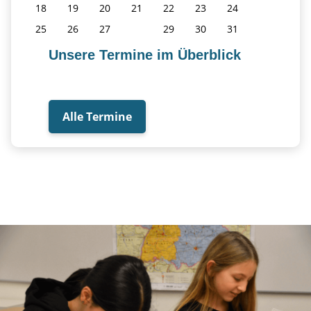
18
19
20
21
22
23
24
25
26
27
28
29
30
31
Unsere Termine im Überblick
Alle Termine